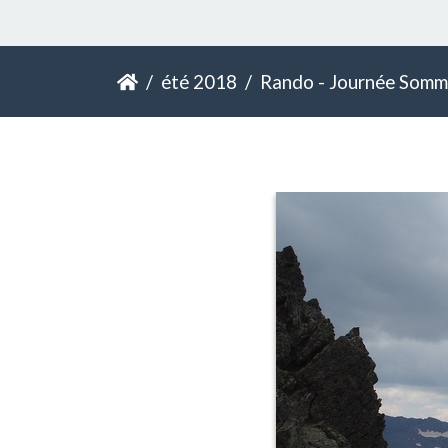
été 2018
Rando - Journée Sommet 