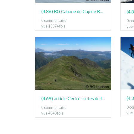
(4.86) BG Cabane du Cap de Bares Jan15 07
0 commentaire
0 c
vue 13574 fois
vue 
(4.
(4.69) article Ceciré cretes de la coume des clots 09
0 c
0 commentaire
vue 
vue 4348 fois