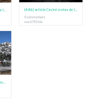
(4.86) article Ceciré cretes de la coume des clots 03
(4.86) article Ceciré cretes de la coume des clots 06
0 commentaire
vue 6741 fois
(4.39) article Triathlon Ramougn mai 41