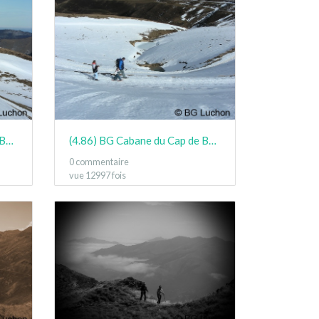
(4.86) BG Cabane du Cap de Bares Jan15 08
(4.86) BG Cabane du Cap de Bares Jan15 09
0 commentaire
vue 12997 fois