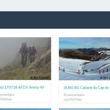
86) 170718 AFDV Aneto 49
ommentaire
0 commentaire
3760 fois
vue 9557 fois