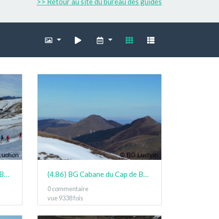
>> Retour au site du bureau des guides
(4.86) BG Cabane du Cap de Bares Jan15 10
(4.86) BG Cabane du Cap de Bares Jan15 06
0 commentaire
vue 9338 fois