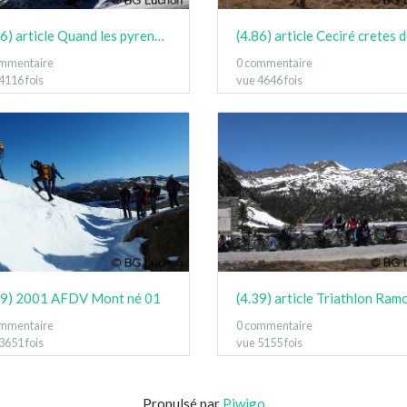
(4.86) article Quand les pyrenees se transforment en alaska 3-15 01
ommentaire
0 commentaire
4116 fois
vue 4646 fois
39) 2001 AFDV Mont né 01
ommentaire
0 commentaire
3651 fois
vue 5155 fois
Propulsé par
Piwigo