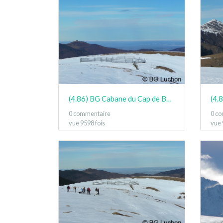
(4.86) BG Cabane du Cap de Bares Jan15 05
0 commentaire
0 c
vue 9598 fois
vue 