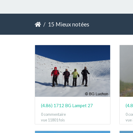
15 Mieux notées
(4.86) 1712 BG Lampet 27
(4.
0 commentaire
0 c
vue 11801 fois
vue 