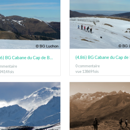
(4.86) BG Cabane du Cap de Bares Jan15 04
0 commentaire
ommentaire
vue 13869 fois
9414 fois