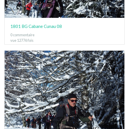
1801 BG Cabane Cunau 08
0 commentaire
vue 12776 fois