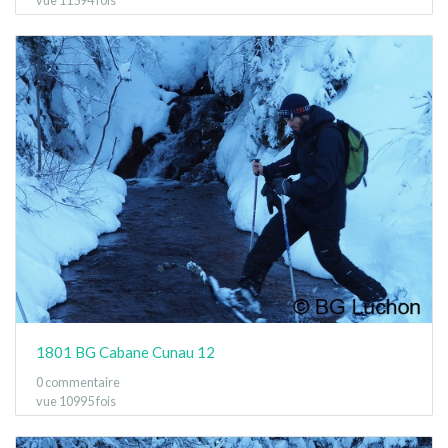
vue 11594 fois
1801 BG Cabane Cunau 12
0 commentaire
vue 10995 fois