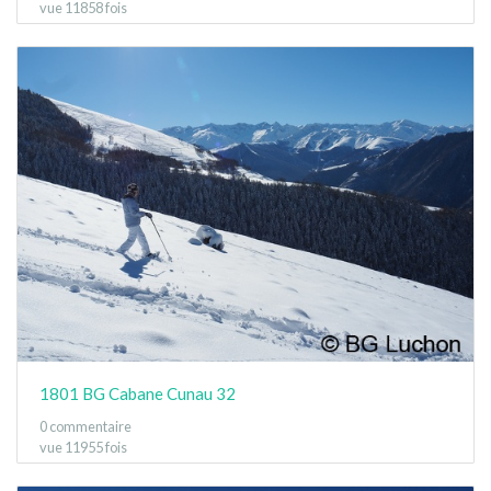
vue 11858 fois
1801 BG Cabane Cunau 32
0 commentaire
vue 11955 fois