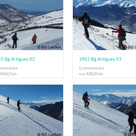
2 Bg Artigues 02
1902 Bg Artigues 03
ommentaire
0 commentaire
44462 fois
vue 42824 fois