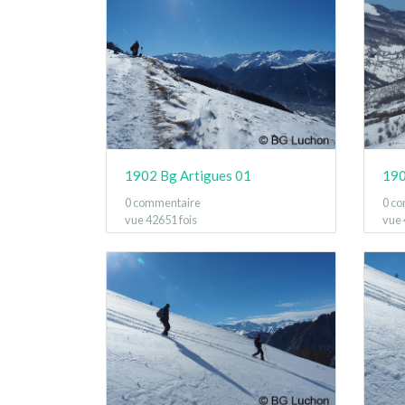
1902 Bg Artigues 01
190
0 commentaire
0 c
vue 42651 fois
vue 