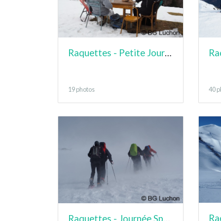
Raquettes - Petite Journée - Cabane des Hours
19 photos
40 p
Raquettes - Journée Sportive - Mont né