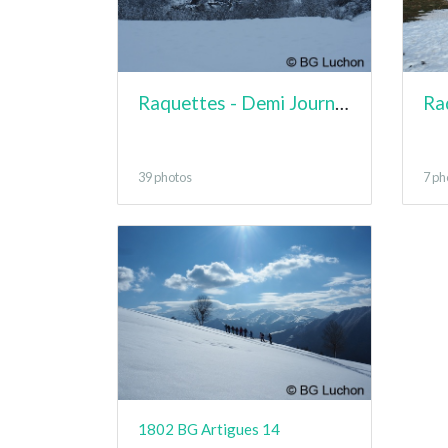
Raquettes - Demi Journée - Passejade d'Oueil
39 photos
7 ph
1802 BG Artigues 14