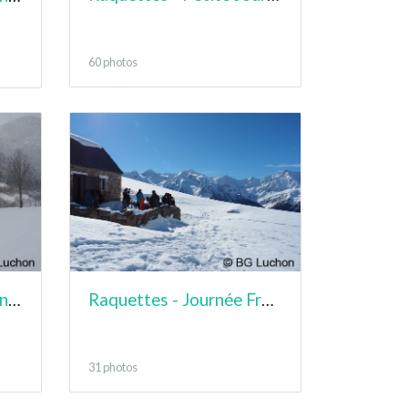
60 photos
Raquettes - Demi Journée - Mayregne
Raquettes - Journée France - Col de Barèges
31 photos