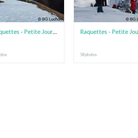
Raquettes - Petite Journée - Cabane du Bosc
otos
58 photos