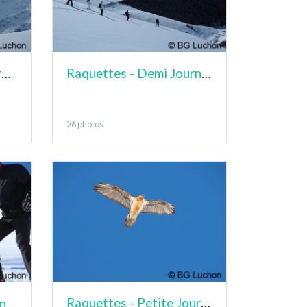
Raquettes - Journée France - Mont né
Raquettes - Demi Journée - Lampet
26 photos
Raquettes - Petite Journée - Lampet
Raquettes - Demi Journée - Gaffets à Mayregne