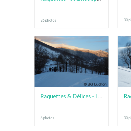
30 p
26 photos
Raquettes & Délices - L'almacen de Cires
6 photos
30 p