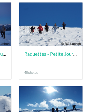
Raquettes - Lever de Lune "Bleue" - Lampet
Raquettes - Petite Journée - Cabane de Cunau
48 photos