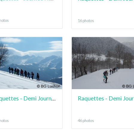
hotos
16 photos
Raquettes - Demi Journée - Artigues
hotos
46 photos