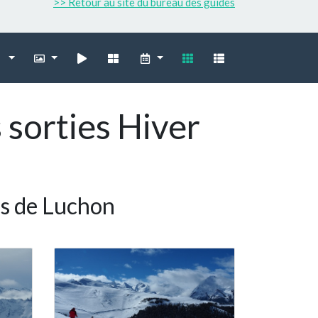
>> Retour au site du bureau des guides
 sorties Hiver
es de Luchon