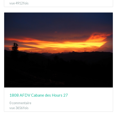
vue 4912 fois
1808 AFDV Cabane des Hours 27
0 commentaire
vue 3656 fois