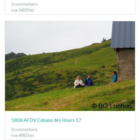
0 commentaire
vue 5403 fois
1808 AFDV Cabane des Hours 17
0 commentaire
vue 4985 fois