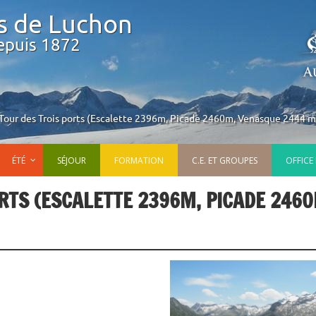
s de Luchon
epuis 1872
our des Trois ports (Escalette 2396m, Picade 2460m, Venasque 2444 m
ÉTÉ
SÉJOUR
FORMATION
C.E. ET GROUPES
OFFICE
RTS (ESCALETTE 2396M, PICADE 2460