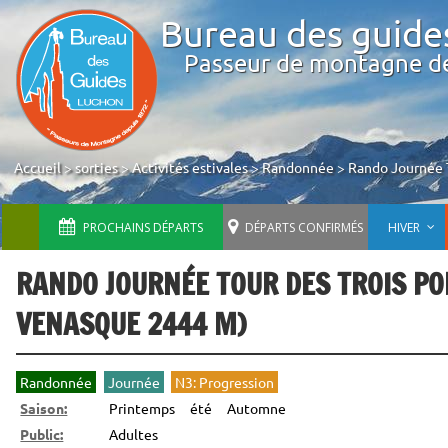
Bureau des guide
Passeur de montagne d
Accueil
>
sorties
>
Activités estivales
>
Randonnée
>
Rando Journée T
PROCHAINS DÉPARTS
DÉPARTS CONFIRMÉS
HIVER
RANDO JOURNÉE TOUR DES TROIS PO
VENASQUE 2444 M)
Randonnée
Journée
N3: Progression
Saison:
Printemps
été
Automne
Public:
Adultes