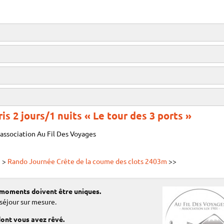
s 2 jours/1 nuits « Le tour des 3 ports »
’association Au Fil Des Voyages
Tarif famille²:
Tarifs engagement³
(par personne)
(pour le groupe)
| >
Rando Journée Crête de la coume des clots 2403m
>>
€
€
famille:
63
Normal:
300
Préférentiel¹:
27
 moments doivent être uniques.
 séjour sur mesure.
dont vous avez rêvé.