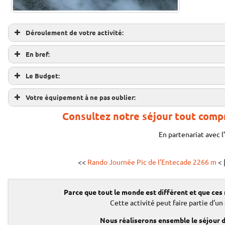
Déroulement de votre activité:
En bref:
Le Budget:
Votre équipement à ne pas oublier:
Consultez notre séjour tout compri
En partenariat avec l
Tarifs:
Tarifs Préférentiels¹:
(par personne)
(par personne)
<<
Rando Journée Pic de l’Entecade 2266 m
< 
€
€
Adulte:
70
Adulte:
63
Parce que tout le monde est différent
et que ces
Cette activité peut faire partie d'un
Nous réaliserons ensemble le séjour 