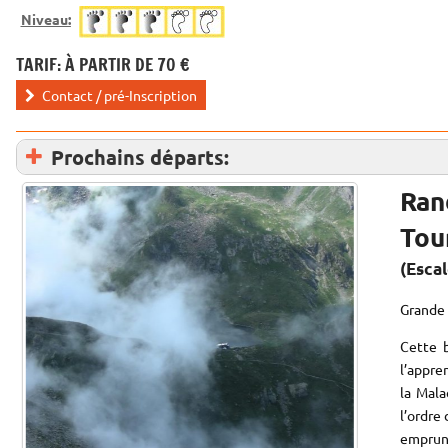
Niveau:
TARIF: À PARTIR DE 70 €
Contact / pré-Inscription
Prochains départs:
Ran
Tou
(Esca
Grande 
Cette 
l’appre
la Mala
l’ordre
emprunt