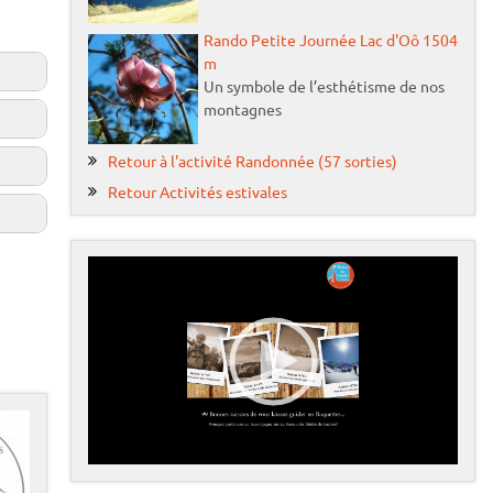
Rando Petite Journée Lac d'Oô 1504
m
Un symbole de l’esthétisme de nos
montagnes
Retour à l'activité Randonnée (57 sorties)
Retour Activités estivales
L
e
:
c
t
e
u
r
€
0
v
00:00
05:24
i
d