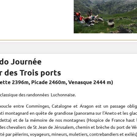
do Journée
r des Trois ports
lette 2396m, Picade 2460m, Venasque 2444 m)
classique des randonnées Luchonnaise.
boucle entre Comminges, Catalogne et Aragon est un passage obli
nti montagnard en quête de grandiose (panorama sur l’Aneto et les glac
detta) et de la mémoire de nos montagnes (Hospice de France haut 
 des chevaliers de St Jean de Jérusalem, chemin et brèche du port de V
é par pèlerins, voyageurs, mineurs, muletiers, contrebandiers et exilés)