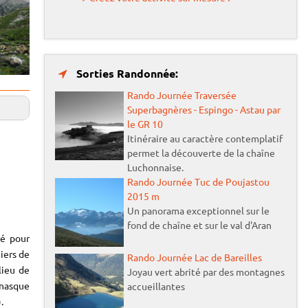
Sorties Randonnée:
Rando Journée Traversée
Superbagnères - Espingo - Astau par
le GR 10
Itinéraire au caractère contemplatif
permet la découverte de la chaîne
Luchonnaise.
Rando Journée Tuc de Poujastou
2015 m
Un panorama exceptionnel sur le
fond de chaîne et sur le val d'Aran
gé pour
iers de
Rando Journée Lac de Bareilles
lieu de
Joyau vert abrité par des montagnes
énasque
accueillantes
.