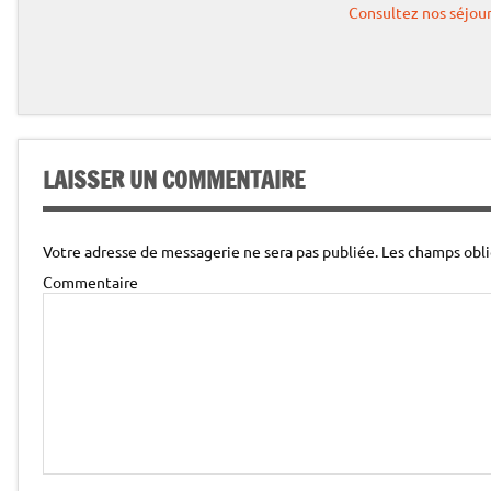
Partenaires, groupes (des 7 personnes), Demandeur d’emplois, étudiants.
5 minutes
Consultez nos séjour
N’oubliez pas votre pique-nique.
Un professionnel est mis à la disposition de votre groupe de 6 pers max
LAISSER UN COMMENTAIRE
n’est pas compris dans le tarif de votre prestation.
Votre adresse de messagerie ne sera pas publiée.
Les champs obli
Commentaire