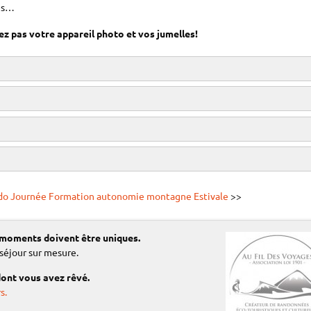
és…
ez pas votre appareil photo et vos jumelles!
o Journée Formation autonomie montagne Estivale
>>
Tarif famille²:
Tarifs engagement³
 moments doivent être uniques.
(par personne)
(pour le groupe)
 séjour sur mesure.
28 €
190 €
famille:
Normal:
dont vous avez rêvé.
17
Préférentiel¹:
s.