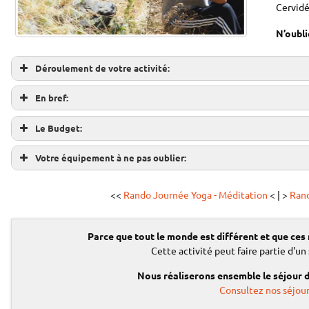
Cervid
N’oubli
Déroulement de votre activité:
En bref:
Le Budget:
Votre équipement à ne pas oublier:
<<
Rando Journée Yoga - Méditation
< | >
Rand
Tarifs:
Tarifs Préférentiels¹:
Parce que tout le monde est différent
et que ces
(par personne)
(par personne)
Cette activité peut faire partie d'un
€
€
Adulte:
32
Adulte:
29
Nous réaliserons ensemble le séjour 
€
25 €
Enfants (-13ans):
28
Enfants (-13ans):
Consultez nos séjour