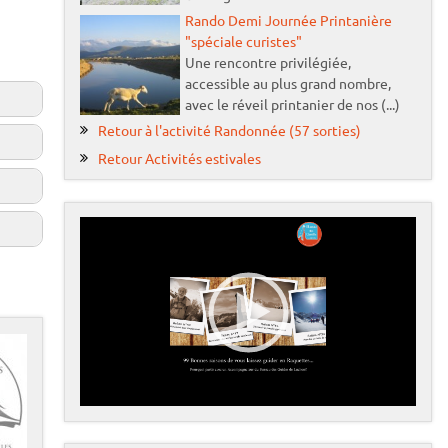
Rando Demi Journée Printanière
"spéciale curistes"
Une rencontre privilégiée,
accessible au plus grand nombre,
avec le réveil printanier de nos (...)
Retour à l'activité Randonnée (57 sorties)
Retour Activités estivales
L
e
c
t
e
:
u
r
v
00:00
05:24
i
0 €
d
é