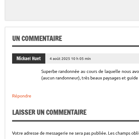
Partenaires, groupes (des 7 personnes), Demandeur d’emplois, étudiants.
5 minutes
N’oubliez pas votre pique-nique ou votre collation.
Un professionnel est mis à la disposition de votre groupe de 6 pers max
UN COMMENTAIRE
Mickael Huet
4 août 2025 10 h 05 min
compris dans le tarif de votre prestation.
Superbe randonnée au cours de laquelle nous avon
(aucun randonneur), très beaux paysages et guide
Répondre
LAISSER UN COMMENTAIRE
Votre adresse de messagerie ne sera pas publiée.
Les champs obli