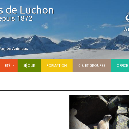
s de Luchon
epuis 1872
ournée Animaux
ÉTÉ
SÉJOUR
FORMATION
C.E. ET GROUPES
OFFICE