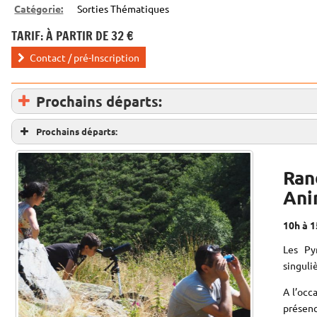
Catégorie:
Sorties Thématiques
TARIF: À PARTIR DE 32 €
Contact / pré-Inscription
Prochains départs:
Prochains départs:
Ran
Ani
10h à 
Les Py
singuli
A l’occ
présen