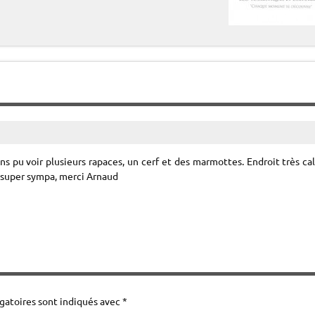
Nous vous rappelons que le transport n’est 
s pu voir plusieurs rapaces, un cerf et des marmottes. Endroit très c
 super sympa, merci Arnaud
gatoires sont indiqués avec
*