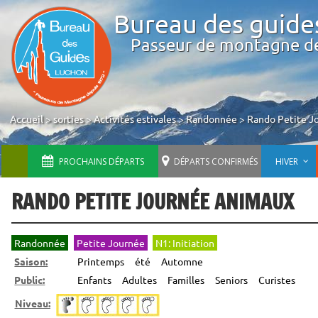
Bureau des guide
Passeur de montagne d
Accueil
>
sorties
>
Activités estivales
>
Randonnée
>
Rando Petite J
PROCHAINS DÉPARTS
DÉPARTS CONFIRMÉS
HIVER
RANDO PETITE JOURNÉE ANIMAUX
Randonnée
Petite Journée
N1: Initiation
Saison:
Printemps
été
Automne
Public:
Enfants
Adultes
Familles
Seniors
Curistes
Niveau: