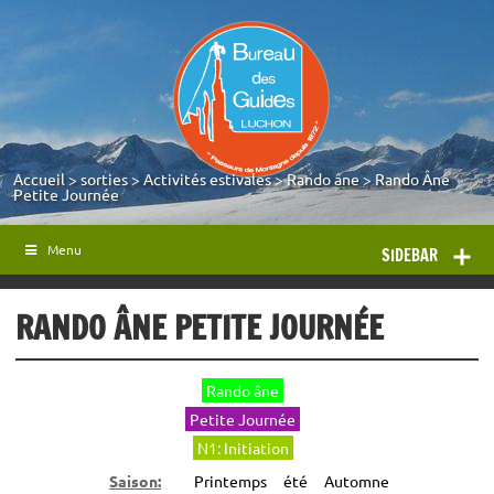
Accueil
>
sorties
>
Activités estivales
>
Rando âne
>
Rando Âne
Petite Journée
Menu
SIDEBAR
RANDO ÂNE PETITE JOURNÉE
Rando âne
Petite Journée
N1: Initiation
Saison:
Printemps
été
Automne