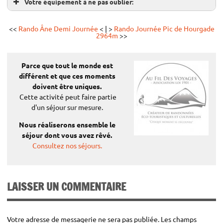
Votre équipement à ne pas oublier:
<<
Rando Âne Demi Journée
< | >
Rando Journée Pic de Hourgade
2964m
>>
Tarifs:
(par personne)
Parce que tout le monde est
différent
et que ces moments
Adulte:
40 €
doivent être uniques.
Enfants (-13ans):
35€
Cette activité peut faire partie
d'un séjour sur mesure.
Tarifs Préférentiels¹:
Nous réaliserons ensemble le
(par personne)
séjour dont vous avez rêvé.
Consultez nos séjours.
Adulte:
36 €
Enfants (-13ans):
32
€
Tarif famille²:
LAISSER UN COMMENTAIRE
(par personne)
Famille:
32
€
Votre adresse de messagerie ne sera pas publiée.
Les champs