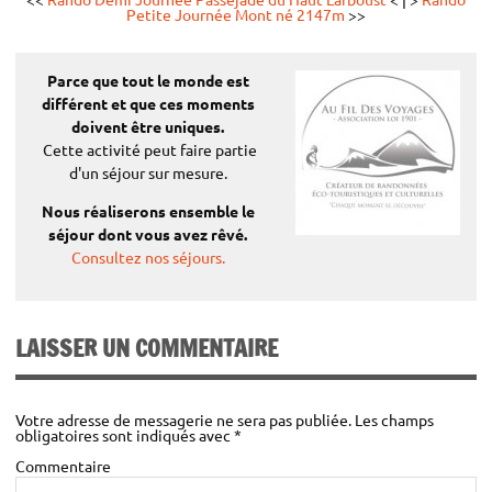
Petite Journée Mont né 2147m
>>
Tarifs:
Parce que tout le monde est
(par personne)
différent
et que ces moments
doivent être uniques.
Adulte:
25 €
Cette activité peut faire partie
Enfants (-13ans):
23 €
d'un séjour sur mesure.
Enfants (-6ans):
22 €
Nous réaliserons ensemble le
séjour dont vous avez rêvé.
Consultez nos séjours.
Tarifs Préférentiels¹:
(par personne)
LAISSER UN COMMENTAIRE
Adulte:
23 €
Enfants (-13ans):
20 €
5 minutes
Votre adresse de messagerie ne sera pas publiée.
Les champs
obligatoires sont indiqués avec
*
Tarif famille²:
Commentaire
(par personne)