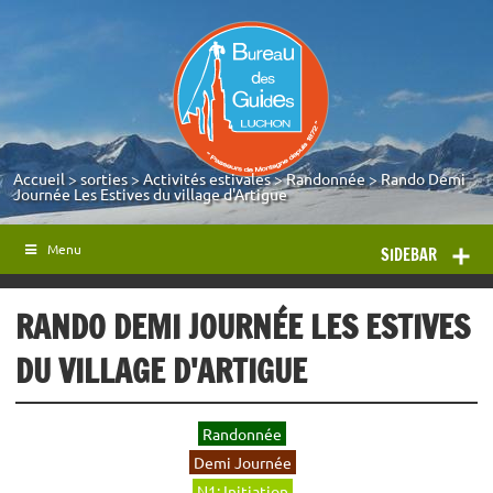
Accueil
>
sorties
>
Activités estivales
>
Randonnée
>
Rando Demi
Journée Les Estives du village d'Artigue
Menu
SIDEBAR
RANDO DEMI JOURNÉE LES ESTIVES
DU VILLAGE D'ARTIGUE
Randonnée
Demi Journée
N1: Initiation