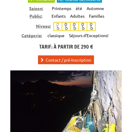
Saison:
Printemps
été
Automne
Public:
Enfants
Adultes
Familles
Niveau:
Catégorie:
classique
Séjours d'Exceptions!
TARIF: À PARTIR DE 290 €
Contact / pré-Inscription