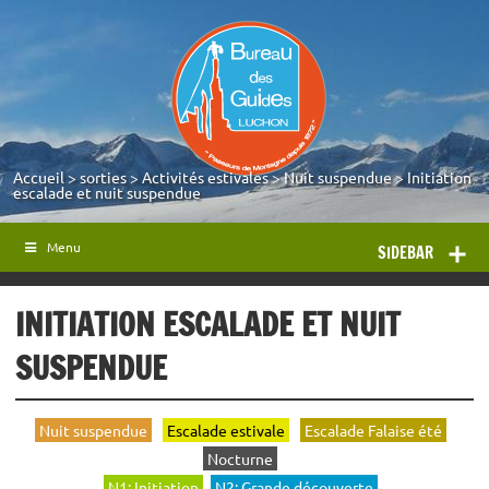
Accueil
>
sorties
>
Activités estivales
>
Nuit suspendue
>
Initiation
escalade et nuit suspendue
Menu
SIDEBAR
INITIATION ESCALADE ET NUIT
SUSPENDUE
Nuit suspendue
Escalade estivale
Escalade Falaise été
Nocturne
N1: Initiation
N2: Grande découverte