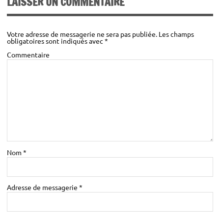
LAISSER UN COMMENTAIRE
inscrits
Engag
ement
Votre adresse de messagerie ne sera pas publiée.
Les champs
individuel
obligatoires sont indiqués avec
*
: à partir
Commentaire
€
400
Nous vous rappelons que le transport n’est pas
compris dans le tarif de votre prestation
Nom
*
Adresse de messagerie
*