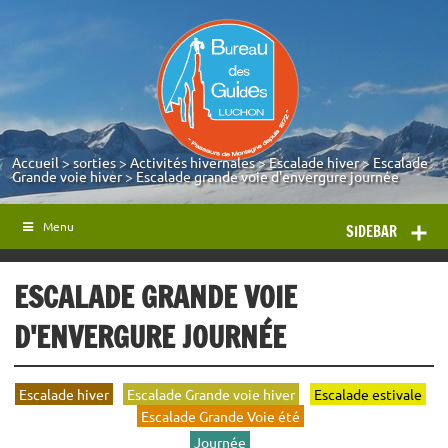
Accueil
>
sorties
>
Activités hivernales
>
Escalade hiver
>
Escalade
Grande voie hiver
>
Escalade grande voie d'envergure journée
Menu
SIDEBAR
ESCALADE GRANDE VOIE
D'ENVERGURE JOURNÉE
Escalade hiver
Escalade Grande voie hiver
Escalade estivale
Escalade Grande Voie été
Journée