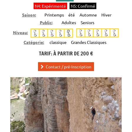
N4: Expérimenté
N5: Confirmé
Saison:
Printemps
été
Automne
Hiver
Public:
Adultes
Seniors
Niveau:
Catégorie:
classique
Grandes Classiques
TARIF: À PARTIR DE 200 €
Contact / pré-Inscription