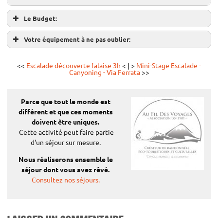
Le Budget:
Votre équipement à ne pas oublier:
<<
Escalade découverte falaise 3h
< | >
Mini-Stage Escalade -
Canyoning - Via Ferrata
>>
Tarifs:
Parce que tout le monde est
(à partir de…,
différent
et que ces moments
doivent être uniques.
selon la voie,
Cette activité peut faire partie
par personne)
d'un séjour sur mesure.
Adult
Nous réaliserons ensemble le
€
es :
200
séjour dont vous avez rêvé.
par
Consultez nos séjours.
personn
e si 2
adultes