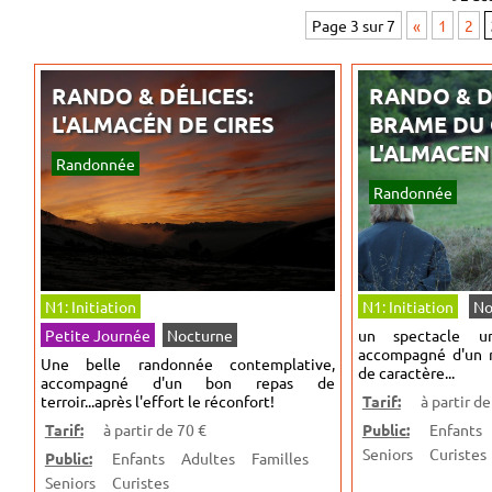
Page 3 sur 7
«
1
2
RANDO & DÉLICES:
RANDO & D
L'ALMACÉN DE CIRES
BRAME DU 
L'ALMACEN
Randonnée
Randonnée
N1: Initiation
N1: Initiation
No
Petite Journée
Nocturne
un spectacle u
accompagné d'un 
Une belle randonnée contemplative,
de caractère...
accompagné d'un bon repas de
terroir...après l'effort le réconfort!
Tarif:
à partir de
Tarif:
à partir de 70 €
Public:
Enfants
Seniors
Curistes
Public:
Enfants
Adultes
Familles
Seniors
Curistes