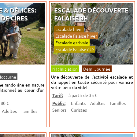
 & DÉLICES:
ESCALADE DÉCOUVERTE
 DE CIRES
FALAISE 3H
Escalade hiver
Escalade Falaise hiver
Escalade estivale
Escalade Falaise été
N1: Initiation
Demi Journée
Nocturne
Une découverte de l'activité escalade et
du rappel en toute sécurité pour vaincre
'une rando âne en nature
votre peur du vide!
ditionnel au cœur d’un
Tarif:
à partir de 35 €
 80 €
Public:
Enfants
Adultes
Familles
Seniors
Curistes
Adultes
Familles