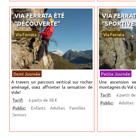
VIA FERRATA ÉTÉ
VIA FERRAT
"DÉCOUVERTE"
"SPORTIVE
Via Ferrata
Via Ferrata
Demi Journée
Petite Journée
A travers un parcours vertical sur rocher
Une ascension ve
aménagé, osez affronter la sensation de
montagnes du Val d
vide!
Tarif:
à partir de
Tarif:
à partir de 38 €
Public:
Adultes
Public:
Enfants
Adultes
Familles
Seniors