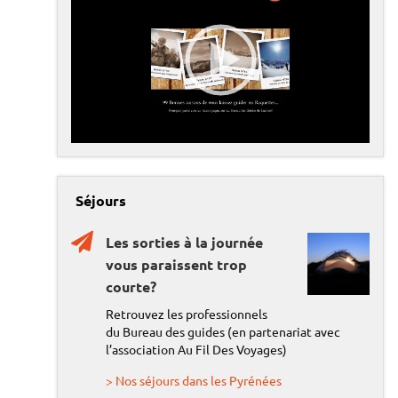
e
c
t
e
u
r
v
00:00
05:24
i
d
é
o
Séjours
Les sorties à la journée
vous paraissent trop
courte?
Retrouvez les professionnels
du Bureau des guides (en partenariat avec
l’association Au Fil Des Voyages)
> Nos séjours dans les Pyrénées