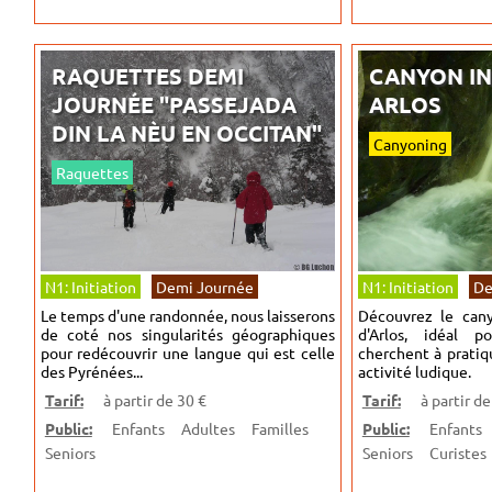
RAQUETTES DEMI
CANYON IN
JOURNÉE "PASSEJADA
ARLOS
DIN LA NÈU EN OCCITAN"
Canyoning
Raquettes
N1: Initiation
Demi Journée
N1: Initiation
De
Le temps d'une randonnée, nous laisserons
Découvrez le can
de coté nos singularités géographiques
d'Arlos, idéal p
pour redécouvrir une langue qui est celle
cherchent à prati
des Pyrénées...
activité ludique.
Tarif:
à partir de 30 €
Tarif:
à partir de
Public:
Enfants
Adultes
Familles
Public:
Enfants
Seniors
Seniors
Curistes