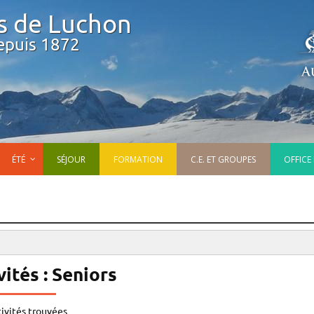
s de Luchon
epuis 1872
ÉTÉ
SÉJOUR
FORMATION
C.E. ET GROUPES
OFFICE
ités : Seniors
tivités trouvées