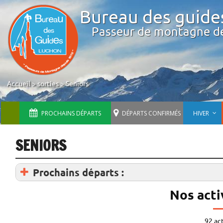
Bureau des guide
Passeur de montagne d
Accueil
>
sorties
>
Seniors
PROCHAINS DÉPARTS
DÉPARTS CONFIRMÉS
HIVER
SENIORS
Prochains départs :
Nos activ
92 ac