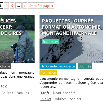
3
4
5
…
»
Dernière page »
ÉLICES -
RAQUETTES JOURNÉE
CERF:
FORMATION AUTONOMIE
 DE CIRES
MONTAGNE HIVERNALE
Raquettes
cturne
N2: Grande découverte
Journée
nique en montagne
Formation
repas dans une grange
L'autonomie en montagne hivernale peut
s'apprendre de façon ludique grâce aux
 70 €
raquettes...
Adultes
Familles
Tarif:
à partir de 45 €
Public:
Adultes
Seniors