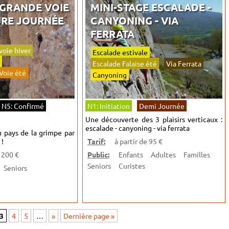
GRANDE VOIE
MINI-STAGE ESCALADE -
URE JOURNÉE
CANYONING - VIA
FERRATA
voie hiver
Escalade estivale
Escalade Falaise été
Via Ferrata
Voie été
Canyoning
N5: Confirmé
N1: Initiation
Demi Journée
Une découverte des 3 plaisirs verticaux :
escalade - canyoning - via ferrata
 pays de la grimpe par
 !
Tarif:
à partir de 95 €
e 200 €
Public:
Enfants
Adultes
Familles
Seniors
Curistes
Seniors
3
4
5
…
»
Dernière page »