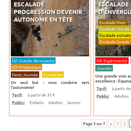
ESCALADE
ESCALADE 
PROGRESSION DEVENIR
D'ENVERG
AUTONOME EN TÊTE
Escalade hiver
Escalade Grande 
Escalade estivale
Escalade Grande 
N2: Grande découverte
N4: Expérimenté
N3: Progression
Journée
Demi Journée
Formation
Une grande voie au
excellence : Espana
Un seul but : vous conduire vers
l'autonomie!
Tarif:
à partir d
Tarif:
à partir de 35 €
Public:
Adultes
Public:
Enfants
Adultes
Seniors
Page 3 sur 7
«
1
2