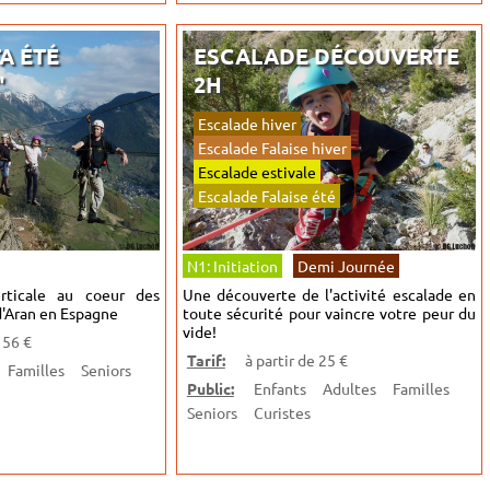
A ÉTÉ
ESCALADE DÉCOUVERTE
"
2H
Escalade hiver
Escalade Falaise hiver
Escalade estivale
Escalade Falaise été
N1: Initiation
Demi Journée
rticale au coeur des
Une découverte de l'activité escalade en
'Aran en Espagne
toute sécurité pour vaincre votre peur du
vide!
 56 €
Tarif:
à partir de 25 €
Familles
Seniors
Public:
Enfants
Adultes
Familles
Seniors
Curistes