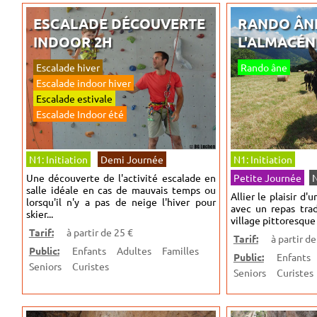
ESCALADE DÉCOUVERTE
RANDO ÂNE
INDOOR 2H
L'ALMACÉN
Escalade hiver
Rando âne
Escalade indoor hiver
Escalade estivale
Escalade Indoor été
N1: Initiation
Demi Journée
N1: Initiation
Une découverte de l'activité escalade en
Petite Journée
salle idéale en cas de mauvais temps ou
Allier le plaisir d
lorsqu'il n'y a pas de neige l'hiver pour
avec un repas tra
skier...
village pittoresque
Tarif:
à partir de 25 €
Tarif:
à partir de
Public:
Enfants
Adultes
Familles
Public:
Enfants
Seniors
Curistes
Seniors
Curistes