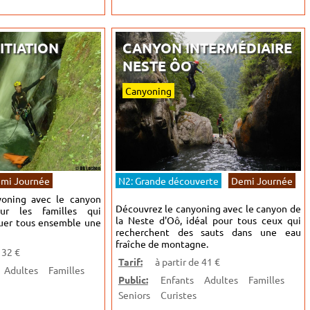
ITIATION
CANYON INTERMÉDIAIRE
NESTE ÔO
Canyoning
mi Journée
N2: Grande découverte
Demi Journée
yoning avec le canyon
Découvrez le canyoning avec le canyon de
our les familles qui
la Neste d'Oô, idéal pour tous ceux qui
quer tous ensemble une
recherchent des sauts dans une eau
fraîche de montagne.
 32 €
Tarif:
à partir de 41 €
Adultes
Familles
Public:
Enfants
Adultes
Familles
Seniors
Curistes