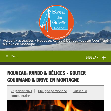
Accueil
>
actualités
>
Nouveau: Rando & Délices - Gouter Gourmand
& Drive en Montagne
Menu
SIDEBAR
NOUVEAU: RANDO & DÉLICES - GOUTER
GOURMAND & DRIVE EN MONTAGNE
22 janvier 2021
Philippe petriccione
Laisser un
commentaire