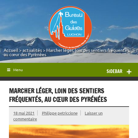
Accueil
>
actualités
>
Marcher léger, loin des sentiers fréquentés,
au cœur des Pyrénées
Menu
SIDEBAR
MARCHER LÉGER, LOIN DES SENTIERS
FRÉQUENTÉS, AU CŒUR DES PYRÉNÉES
18 mai 2021
Philippe petriccione
Laisser un
commentaire