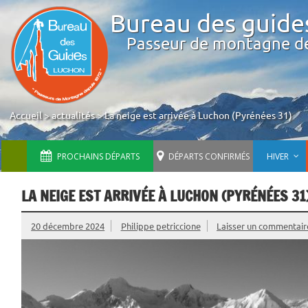
Bureau des guide
Passeur de montagne d
Accueil
>
actualités
>
La neige est arrivée à Luchon (Pyrénées 31)
PROCHAINS DÉPARTS
DÉPARTS CONFIRMÉS
HIVER
LA NEIGE EST ARRIVÉE À LUCHON (PYRÉNÉES 31
20 décembre 2024
Philippe petriccione
Laisser un commentair