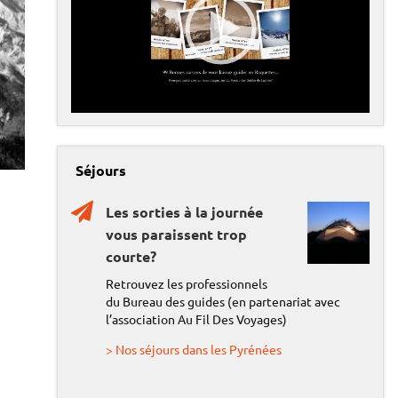
t
e
u
r
v
00:00
05:24
i
d
é
o
Séjours
Les sorties à la journée
vous paraissent trop
courte?
Retrouvez les professionnels
du Bureau des guides (en partenariat avec
l’association Au Fil Des Voyages)
> Nos séjours dans les Pyrénées