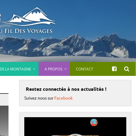
 DE LA MONTAGNE
A PROPOS
CONTACT
Restez connectés à nos actualités !
Suivez nous sur
Facebook
L
e
c