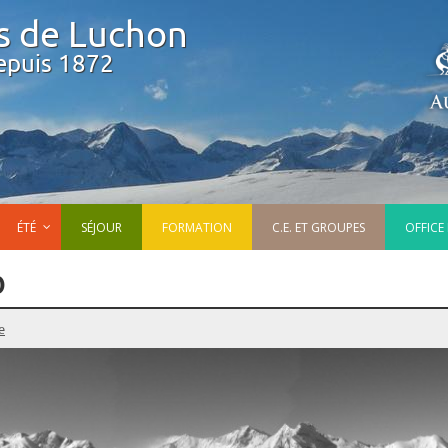
s de Luchon
epuis 1872
ÉTÉ
SÉJOUR
FORMATION
C.E. ET GROUPES
OFFICE
)
e