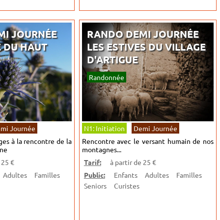
MI JOURNÉE
RANDO DEMI JOURNÉE
 DU HAUT
LES ESTIVES DU VILLAGE
D'ARTIGUE
Randonnée
mi Journée
N1: Initiation
Demi Journée
ges à la rencontre de la
Rencontre avec le versant humain de nos
ne
montagnes...
 25 €
Tarif:
à partir de 25 €
Adultes
Familles
Public:
Enfants
Adultes
Familles
Seniors
Curistes