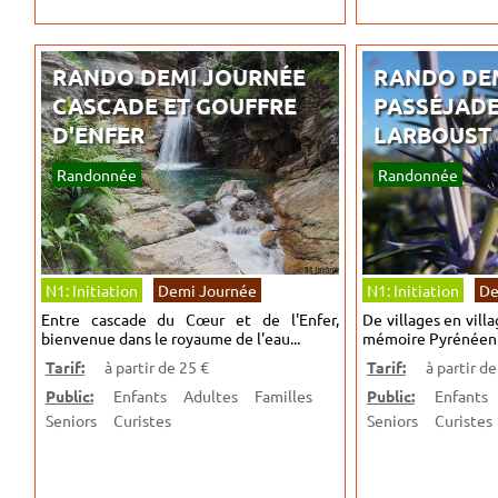
RANDO DEMI JOURNÉE
RANDO DE
CASCADE ET GOUFFRE
PASSÉJADE
D'ENFER
LARBOUST
Randonnée
Randonnée
N1: Initiation
Demi Journée
N1: Initiation
De
Entre cascade du Cœur et de l'Enfer,
De villages en villa
bienvenue dans le royaume de l'eau...
mémoire Pyrénéen
Tarif:
à partir de 25 €
Tarif:
à partir de
Public:
Enfants
Adultes
Familles
Public:
Enfants
Seniors
Curistes
Seniors
Curistes