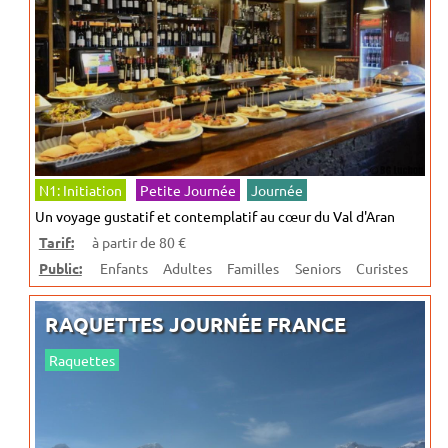
N1: Initiation
Petite Journée
Journée
Un voyage gustatif et contemplatif au cœur du Val d'Aran
Tarif:
à partir de 80 €
Public:
Enfants
Adultes
Familles
Seniors
Curistes
RAQUETTES JOURNÉE FRANCE
Raquettes