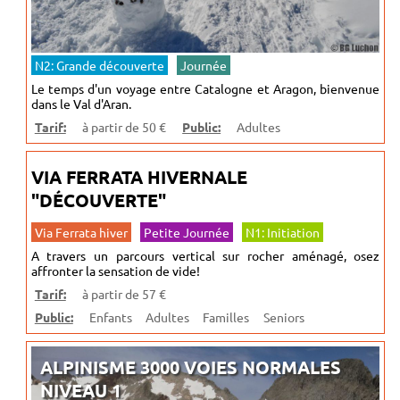
N2: Grande découverte
Journée
Le temps d'un voyage entre Catalogne et Aragon, bienvenue
dans le Val d'Aran.
Tarif:
à partir de 50 €
Public:
Adultes
VIA FERRATA HIVERNALE
"DÉCOUVERTE"
Via Ferrata hiver
Petite Journée
N1: Initiation
A travers un parcours vertical sur rocher aménagé, osez
affronter la sensation de vide!
Tarif:
à partir de 57 €
Public:
Enfants
Adultes
Familles
Seniors
ALPINISME 3000 VOIES NORMALES
NIVEAU 1