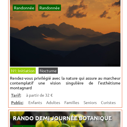
Randonnée
Randonnée
N1: Initiation
Nocturne
Rendez-vous privilégié avec la nature qui assure au marcheur
contemplatif une vision singulière de l’esthétisme
montagnard
Tarif:
à partir de 32 €
Public:
Enfants
Adultes
Familles
Seniors
Curistes
RANDO DEMI JOURNÉE BOTANIQUE