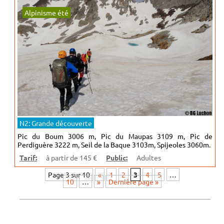
Alpinisme été
N2: Grande découverte
Pic du Boum 3006 m, Pic du Maupas 3109 m, Pic de
Perdiguère 3222 m, Seil de la Baque 3103m, Spijeoles 3060m.
Tarif:
à partir de 145 €
Public:
Adultes
Page 3 sur 10
«
1
2
3
4
5
…
10
…
»
Dernière page »