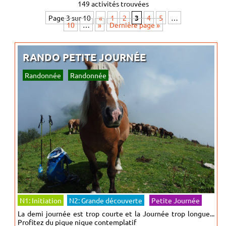
149 activités trouvées
Page 3 sur 10
«
1
2
3
4
5
…
10
…
»
Dernière page »
RANDO PETITE JOURNÉE
Randonnée
Randonnée
N1: Initiation
N2: Grande découverte
Petite Journée
La demi journée est trop courte et la Journée trop longue...
Profitez du pique nique contemplatif