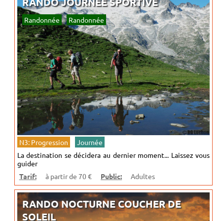
RANDO JOURNÉE SPORTIVE
Randonnée
Randonnée
N3: Progression
Journée
La destination se décidera au dernier moment... Laissez vous
guider
Tarif:
à partir de 70 €
Public:
Adultes
RANDO NOCTURNE COUCHER DE
SOLEIL