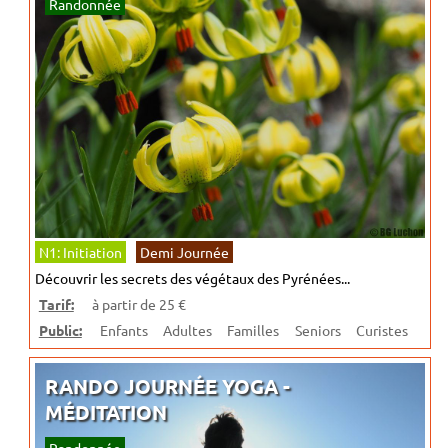
Randonnée
N1: Initiation
Demi Journée
Découvrir les secrets des végétaux des Pyrénées...
Tarif:
à partir de 25 €
Public:
Enfants
Adultes
Familles
Seniors
Curistes
RANDO JOURNÉE YOGA -
MÉDITATION