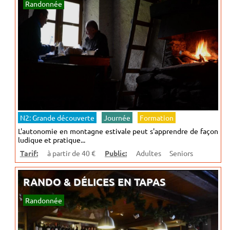
Randonnée
N2: Grande découverte
Journée
Formation
L'autonomie en montagne estivale peut s'apprendre de façon
ludique et pratique...
Tarif:
à partir de 40 €
Public:
Adultes
Seniors
RANDO & DÉLICES EN TAPAS
Randonnée