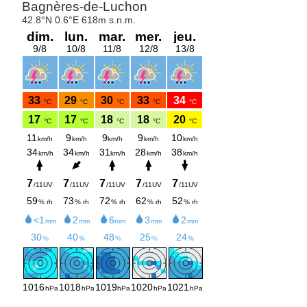
Confronté à ce trio infernal, l’alpiniste ou le randonneur qui
veut tirer parti de l’information météorologique disponible
ne doit pas se comporter en consommateur idiot.
Il doit
connaître les limites du système et apprendre à se faire sa
propre idée de
l’incertitude de la « prédiction »
qu’on lui fait.
Cela demande un peu d’apprentissage et quelques efforts.
Une bonne approche est de confronter les bulletins de
prévision à de l’information plus brute, c’est-à-dire
généralement considérée comme d’usage professionnel, mais
que l’on peut assez facilement comprendre (ou en tous cas
se
faire expliquer par plus expérimenté
), et qui est disponible
sur Internet.
Ecrit issu du blog du groupe universitaire de montagne et de
ski de paris