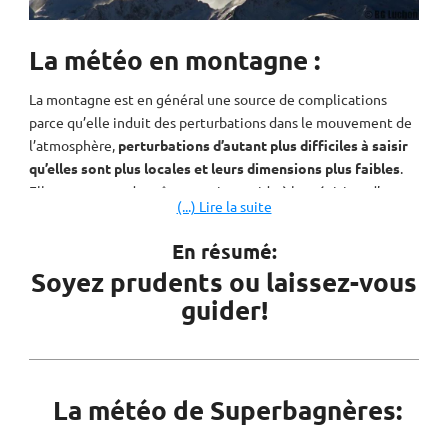
La météo en montagne :
La montagne est en général une source de complications
parce qu’elle induit des perturbations dans le mouvement de
l’atmosphère,
perturbations d’autant plus difficiles à saisir
qu’elles sont plus locales et leurs dimensions plus faibles
.
Elle peut cependant être aussi une aide à la prévision, d’une
(...) Lire la suite
certaine manière, lorsque les perturbations qu’elle induit sont
d’assez grande échelle et deviennent reproductibles dans des
En résumé:
cas identifiés qui peuvent alors être annoncés.
Soyez prudents ou laissez-vous
La météorologie fait ce qu’elle peut, et elle le fait de mieux
guider!
en mieux. Développant constamment les outils perfectionnés
– satellites et ordinateurs – dont elle dispose depuis une
quarantaine d’années,
elle fait reculer patiemment les
limites de l’imprévisible
: une journée d’échéance de
La météo de Superbagnères:
prévision gagnée à peu près tous les dix ans. Le reproche que
l’on pourrait faire aux services de prévision pour la montagne