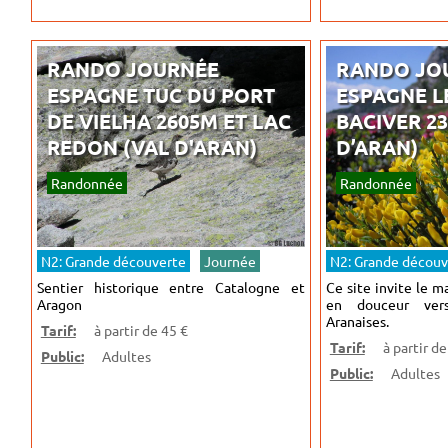
RANDO JOURNÉE
RANDO JO
ESPAGNE TUC DU PORT
ESPAGNE L
DE VIELHA 2605M ET LAC
BACIVER 2
REDON (VAL D'ARAN)
D’ARAN)
Randonnée
Randonnée
N2: Grande découverte
Journée
N2: Grande découv
Sentier historique entre Catalogne et
Ce site invite le m
Aragon
en douceur vers
Aranaises.
Tarif:
à partir de 45 €
Tarif:
à partir de
Public:
Adultes
Public:
Adultes