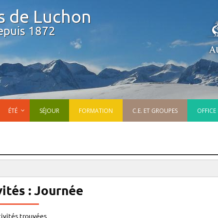
s de Luchon
epuis 1872
ÉTÉ
SÉJOUR
FORMATION
C.E. ET GROUPES
OFFICE
ités : Journée
tivités trouvées