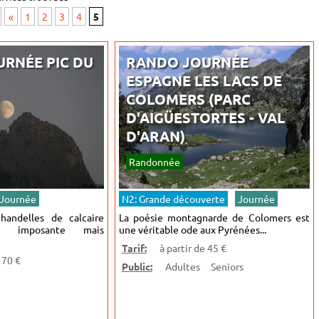
«
1
2
3
4
5
RNÉE PIC DU
RANDO JOURNÉE
ESPAGNE LES LACS DE
COLOMERS (PARC
D'AIGÜESTORTES - VAL
D'ARAN)
Randonnée
Journée
N2: Grande découverte
Journée
handelles de calcaire
La poésie montagnarde de Colomers est
ce imposante mais
une véritable ode aux Pyrénées...
Tarif:
à partir de 45 €
 70 €
Public:
Adultes
Seniors