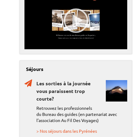
e
c
t
e
u
r
v
00:00
05:24
i
d
é
o
Séjours
Les sorties à la journée
vous paraissent trop
courte?
Retrouvez les professionnels
du Bureau des guides (en partenariat avec
l’association Au Fil Des Voyages)
> Nos séjours dans les Pyrénées