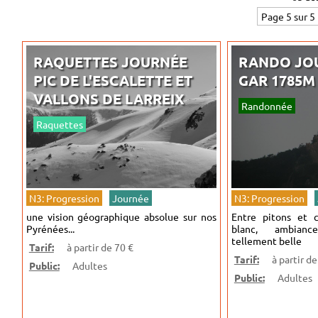
Page 5 sur 5
RAQUETTES JOURNÉE
RANDO JOU
PIC DE L'ESCALETTE ET
GAR 1785M
VALLONS DE LARREIX
Randonnée
Raquettes
N3: Progression
Journée
N3: Progression
une vision géographique absolue sur nos
Entre pitons et c
Pyrénées...
blanc, ambian
tellement belle
Tarif:
à partir de 70 €
Tarif:
à partir de
Public:
Adultes
Public:
Adultes