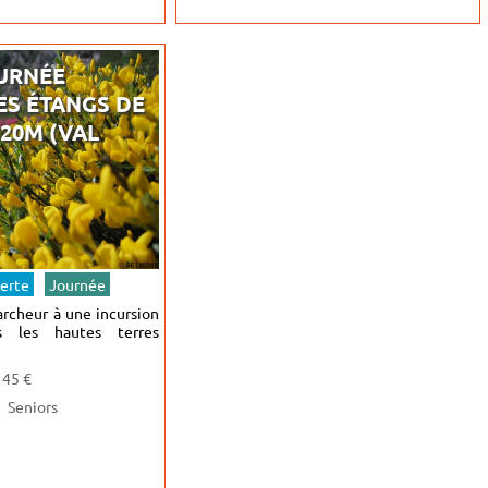
URNÉE
ES ÉTANGS DE
320M (VAL
erte
Journée
archeur à une incursion
 les hautes terres
 45 €
Seniors