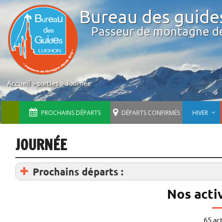
Bureau des guide
Passeur de montagne d
Accueil
>
sorties
>
Journée
PROCHAINS DÉPARTS
DÉPARTS CONFIRMÉS
HIVER
JOURNÉE
Prochains départs :
Nos activ
65 ac