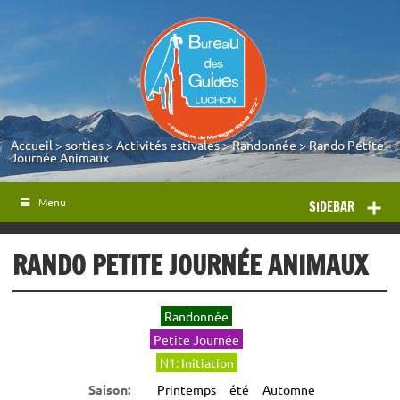
Accueil
>
sorties
>
Activités estivales
>
Randonnée
>
Rando Petite
Journée Animaux
Menu
SIDEBAR
RANDO PETITE JOURNÉE ANIMAUX
Randonnée
Petite Journée
N1: Initiation
Saison:
Printemps
été
Automne