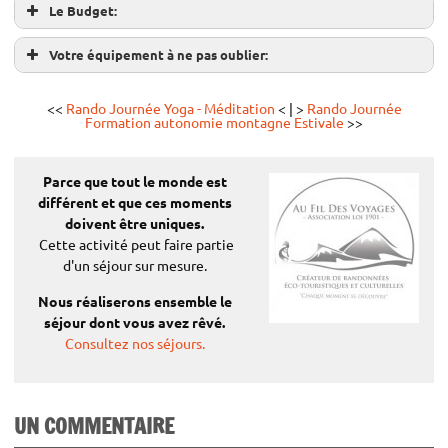
Le Budget:
Votre équipement à ne pas oublier:
<<
Rando Journée Yoga - Méditation
< | >
Rando Journée
Formation autonomie montagne Estivale
>>
Tarifs:
Parce que tout le monde est
(par personne)
différent
et que ces moments
doivent être uniques.
€
Adulte:
32
Cette activité peut faire partie
€
Enfants (-13ans):
28
d'un séjour sur mesure.
Nous réaliserons ensemble le
séjour dont vous avez rêvé.
Tarifs Préférentiels¹:
Consultez nos séjours.
(par personne)
€
Adulte:
29
UN COMMENTAIRE
25 €
Enfants (-13ans):
N’oubliez pas votre pique-nique ou votre collation.