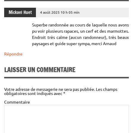
5 minutes
Tarif famille²:
Mickael Huet
4 août 2025 10 h 05 min
(par personne)
Superbe randonnée au cours de laquelle nous avons
28 €
famille:
pu voir plusieurs rapaces, un cerf et des marmottes.
Endroit très calme (aucun randonneur), très beaux
Tarifs engagement³:
paysages et guide super sympa, merci Arnaud
(pour le groupe)
Répondre
190 €
Normal:
LAISSER UN COMMENTAIRE
170 €
Préférentiel¹:
Nous vous rappelons que le transport n’est pas
compris dans le tarif de votre prestation.
Partenaires, groupes (des 7 personnes), Demandeur d’emplois, étudiants.
Votre adresse de messagerie ne sera pas publiée.
Les champs
obligatoires sont indiqués avec
*
Commentaire
Un professionnel est mis à la disposition de votre groupe de 6 pers max