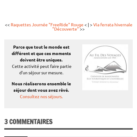
Tarifs engagement³:
5 minutes
<<
Raquettes Journée "FreeRide" Rouge
< | >
Via ferrata hivernale
N’oubliez pas votre pique-nique.
(pour le groupe)
"Découverte"
>>
La liste des sorties n’est nullement exhaustive, nos
accompagnateurs pourront vous proposer d’autres sorties
€
Normal:
300
adaptées à votre niveau et à vos envies…
270 €
Préférentiel¹:
Parce que tout le monde est
différent
et que ces moments
doivent être uniques.
Partenaires, groupes (des 7 personnes), Demandeur d’emplois, étudiants
Cette activité peut faire partie
Un professionnel est mis à la disposition de votre groupe de 6 pers max
d'un séjour sur mesure.
Nous réaliserons ensemble le
séjour dont vous avez rêvé.
Nous vous rappelons que le transport n’est pas
Consultez nos séjours.
compris dans le tarif de votre prestation
3 COMMENTAIRES