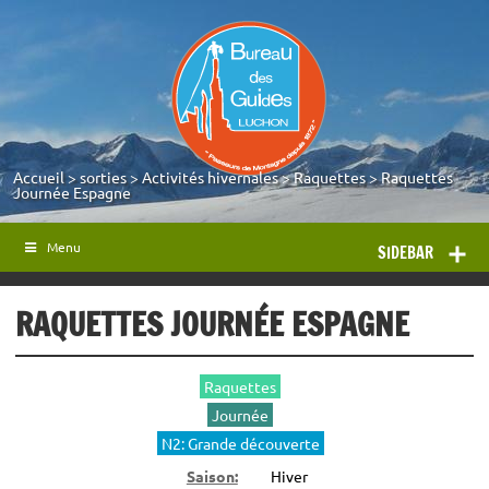
Accueil
>
sorties
>
Activités hivernales
>
Raquettes
>
Raquettes
Journée Espagne
Menu
SIDEBAR
RAQUETTES JOURNÉE ESPAGNE
Raquettes
Journée
N2: Grande découverte
Saison:
Hiver