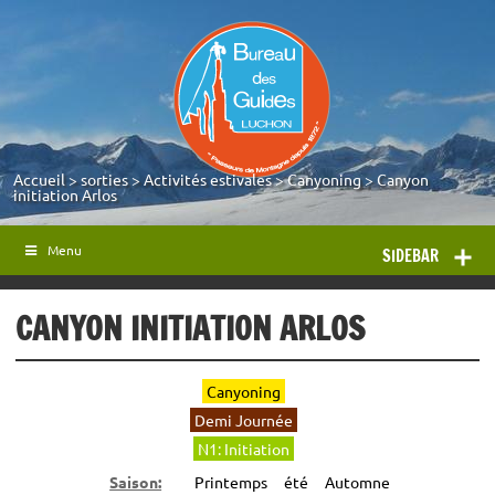
Accueil
>
sorties
>
Activités estivales
>
Canyoning
>
Canyon
initiation Arlos
Menu
SIDEBAR
CANYON INITIATION ARLOS
Canyoning
Demi Journée
N1: Initiation
Saison:
Printemps
été
Automne