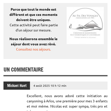
Tarifs:
chaussures d’eau (utilisées souvent en bord de mer) ou des
Parce que tout le monde est
chaussures à scratchs (s’arrachent à cause du courant).
(par personne)
différent
et que ces moments
doivent être uniques.
€
Adultes :
35
Cette activité peut faire partie
€
Enfants :
35
d'un séjour sur mesure.
Nous réaliserons ensemble le
Tarifs Préférentiels¹:
séjour dont vous avez rêvé.
(par personne)
Consultez nos séjours.
32 €
Adultes :
€
Enfants :
32
UN COMMENTAIRE
Tarif famille²:
(par personne)
Mickael Huet
4 août 2025 10 h 12 min
€
famille:
32
Excellent, nous avons adoré cette initiation au
canyoning à Arlos, une première pour mes 3 enfants
Tarifs engagement³:
et moi même. Nicolas est super sympa, très pro et