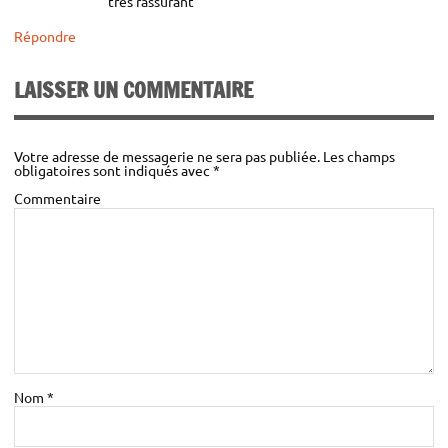
très rassurant
(pour le groupe)
Répondre
210
€
Nous vous rappelons que le transport n’est pas
compris dans le tarif de votre prestation
LAISSER UN COMMENTAIRE
Partenaires, groupes (dès 7 personnes), demandeurs d’emplois,
étudiants, Tarifs fidélité (dès la 2ème inscription dans la saison)
Votre adresse de messagerie ne sera pas publiée.
Les champs
obligatoires sont indiqués avec
*
Commentaire
Un professionnel est mis à la disposition de votre groupe de 6 pers max
Nom
*